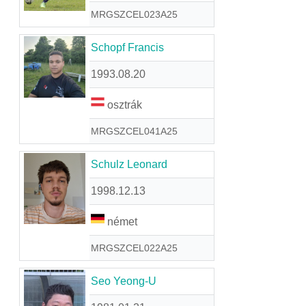
MRGSZCEL023A25
Schopf Francis
1993.08.20
osztrák
MRGSZCEL041A25
Schulz Leonard
1998.12.13
német
MRGSZCEL022A25
Seo Yeong-U