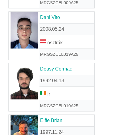
MRGSZCEL009A25
Dani Vito
2008.05.24
osztrák
MRGSZCEL019A25
Deasy Cormac
1992.04.13
ír
MRGSZCEL010A25
Eiffe Brian
1997.11.24