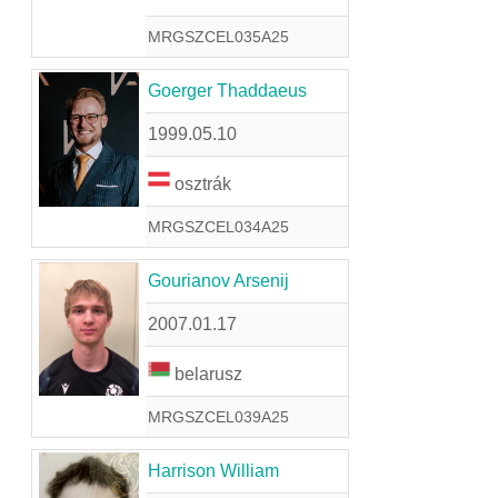
MRGSZCEL035A25
Goerger Thaddaeus
1999.05.10
osztrák
MRGSZCEL034A25
Gourianov Arsenij
2007.01.17
belarusz
MRGSZCEL039A25
Harrison William