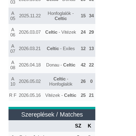
03
A
Honfoglalók -
2025.11.22
15
34
05
Celtic
A
2026.03.07
Celtic
- Vitézek
24
29
06
A
2026.03.21
Celtic
- Exiles
12
13
07
A
2026.04.18
Donau -
Celtic
42
22
08
A
Celtic
-
2026.05.02
26
0
10
Honfoglalók
R F
2026.05.16
Vitézek -
Celtic
25
21
Szereplések / Matches
SZ
K