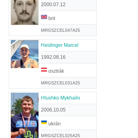
2000.07.12
brit
MRGSZCEL047A25
Heidinger Marcel
1992.08.16
osztrák
MRGSZCEL031A25
Hlushko Mykhailo
2006.10.05
ukrán
MRGSZCEL025A25